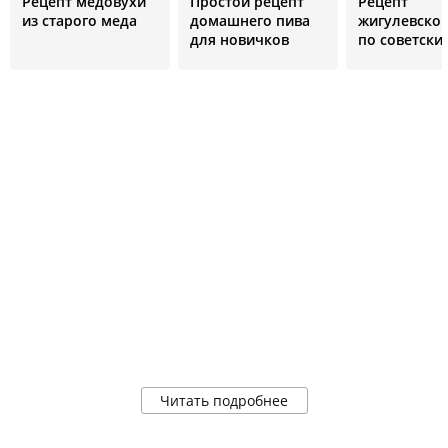
Рецепт медовухи
Простой рецепт
Рецепт
из старого меда
домашнего пива
жигулевског
для новичков
по советски
стандартам
Читать подробнее