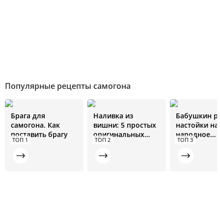
Популярные рецепты самогона
Брага для
Наливка из
Бабушкин р
самогона. Как
вишни: 5 простых
настойки на
поставить брагу
оригинальных
народное
ТОП 1
ТОП 2
ТОП 3
рецептов
средство от 
болезней