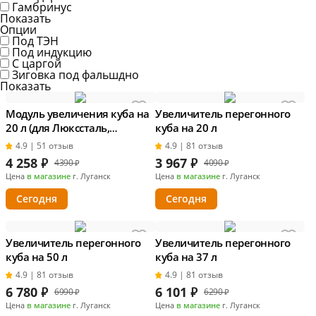
Гамбринус
Показать
Опции
Под ТЭН
Под индукцию
С царгой
Зиговка под фальшдно
Показать
Модуль увеличения куба на
Увеличитель перегонного
20 л (для Люкссталь,
куба на 20 л
Домспирт)
4.9 | 51 отзыв
4.9 | 81 отзыв
4 258
₽
3 967
₽
4390 ₽
4090 ₽
Цена
в магазине
г. Луганск
Цена
в магазине
г. Луганск
Сегодня
Сегодня
Увеличитель перегонного
Увеличитель перегонного
куба на 50 л
куба на 37 л
4.9 | 81 отзыв
4.9 | 81 отзыв
6 780
₽
6 101
₽
6990 ₽
6290 ₽
Цена
в магазине
г. Луганск
Цена
в магазине
г. Луганск