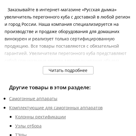
Заказывайте в интернет-магазине «Русская дымка»
увеличитель перегонного куба с доставкой в любой регион
и город России. Наша компания специализируется на
производстве и продаже оборудования для домашних
винокурен и реализует только сертифицированную
продукцию. Все товары поставляются с обязательной
гарантией. Увеличители перегонного куба представляют
собой специальные модули для наращивания объема
бытовых самогонных аппаратов.
Читать подробнее
Плюсы оборудования:
изготовлены из прочного стального сплава с
Другие товары в этом разделе:
антикоррозийной обработкой;
Самогонные аппараты
уплотнение из пищевого силикона для обеспечения
Комплектующие для самогонных аппаратов
герметичности;
совместимость с ходовыми моделями перегонных
Колонны ректификации
кубов;
Узлы отбора
регулируемый хомут для плотной фиксации
ТЭНы