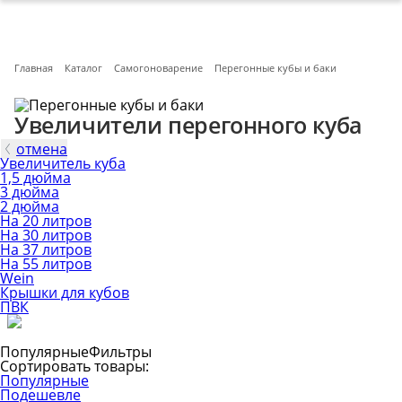
Главная
Каталог
Самогоноварение
Перегонные кубы и баки
Увеличители перегонного куба
отмена
Увеличитель куба
1,5 дюйма
3 дюйма
2 дюйма
На 20 литров
На 30 литров
На 37 литров
На 55 литров
Wein
Крышки для кубов
ПВК
Популярные
Фильтры
Сортировать товары:
Популярные
Подешевле