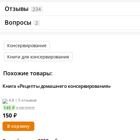
Отзывы
234
Год издания, г – 2024
Вопросы
2
Тип книги — печатная книга
Тип бумаги — офсетная
Консервирование
Тип обложки — мягкий переплет
Книги для консервирования
Размеры, мм — 230 х 170 х 10
Похожие товары:
Вес с упаковкой — 300 г
Книга «Рецепты домашнего консервирования»
Информация о технических характеристиках, комплектации и внешн
4.8 | 5 отзывов
145 ₽
в магазине
150
₽