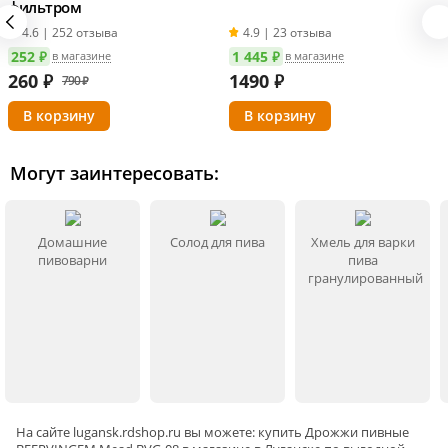
фильтром
4.6 | 252 отзыва
4.9 | 23 отзыва
252 ₽
1 445 ₽
в магазине
в магазине
260
₽
1490
₽
790 ₽
Могут заинтересовать:
Домашние
Солод для пива
Хмель для варки
пивоварни
пива
гранулированный
На сайте
lugansk
.rdshop.ru вы можете: купить Дрожжи пивные