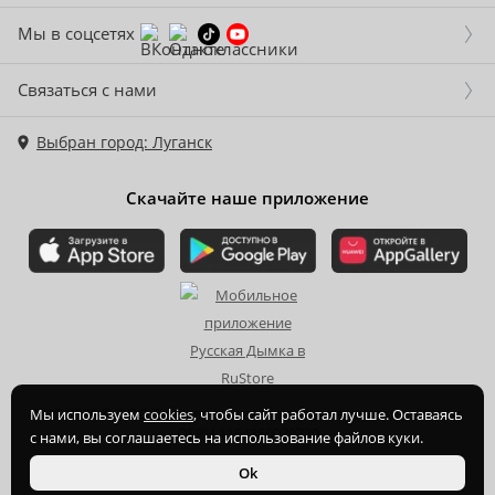
Мы в соцсетях
Связаться с нами
Выбран город: Луганск
Скачайте наше приложение
2015-
2026
© ООО Торгово-производственная компания Ханхи,
Мы используем
cookies
, чтобы сайт работал лучше. Оставаясь
ОГРН 1164350070720
с нами, вы соглашаетесь на использование файлов куки.
Ok