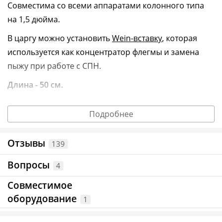
Совместима со всеми аппаратами колонного типа
на 1,5 дюйма.
В царгу можно установить
Wein-вставку
, которая
используется как концентратор флегмы и замена
пыжу при работе с СПН.
Длина - 50 см.
Диаметр - 1,5 дюйма.
Подробнее
Внимание!
Кламповый хомут и уплотнение в
комплекте не идут. Вы можете приобрести их
Отзывы
139
отдельно.
Вопросы
4
Информация о технических характеристиках, комплектации и
внешнем виде товара основывается на последних доступных
Совместимое
данных от поставщика.
оборудование
1