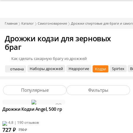
Главная
Каталог
Самогоноварение
Дрожжи спиртовые для браги и самог
Дрожжи кодзи для зерновых
браг
Как сделать сахарную брагу из дрожжей
Наборы дрожжей
Недорогие
Spirtex
B
отмена
Кодзи
Популярные
Фильтры
Дрожжи Кодзи Angel, 500 гр
4.8 | 190 отзывов
727
₽
750 ₽