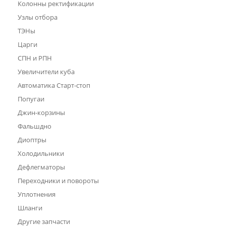
Колонны ректификации
Узлы отбора
ТЭНы
Царги
СПН и РПН
Увеличители куба
Автоматика Старт-стоп
Попугаи
Джин-корзины
Фальшдно
Диоптры
Холодильники
Дефлегматоры
Переходники и повороты
Уплотнения
Шланги
Другие запчасти