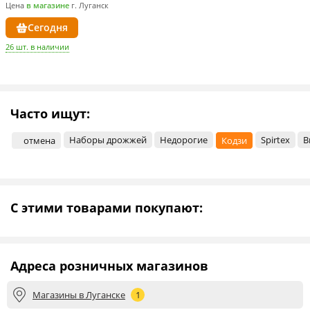
Цена
в магазине
г. Луганск
Сегодня
26 шт. в наличии
Часто ищут:
Наборы дрожжей
Недорогие
Spirtex
B
отмена
Кодзи
С этими товарами покупают:
Адреса розничных магазинов
Магазины в Луганске
1