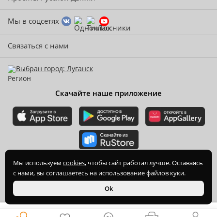
Мы в соцсетях
Связаться с нами
Выбран город: Луганск
Скачайте наше приложение
2015-
2026
© ООО Торгово-производственная компания Ханхи,
Мы используем
cookies
, чтобы сайт работал лучше. Оставаясь
ОГРН 1164350070720
с нами, вы соглашаетесь на использование файлов куки.
Ok