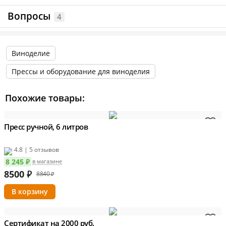
Информация о технических характеристиках, комплектации и
внешнем виде товара основывается на последних доступных
Вопросы
4
данных от поставщика.
Виноделие
Прессы и оборудование для виноделия
Похожие товары:
Пресс ручной, 6 литров
4.8 | 5 отзывов
8 245 ₽
в магазине
8500
₽
8840 ₽
Сертификат на 2000 руб.